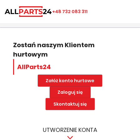
×
×
×
×
+48 732 083 311
((modalTitle))
Utwórz listę ulubionych
Zaloguj się
add_circle_outline
Nazwa listy ulubionych
((confirmMessage))
Musisz być zalogowany by zapisać produkty na swojej
liście życzeń.
Zostań naszym Klientem
hurtowym
((cancelText))
((modalDeleteText))
Anuluj
Zapisz
AllParts24
Anuluj
Zaloguj się
Załóż konto hurtowe
Zaloguj się
Skontaktuj się
UTWORZENIE KONTA