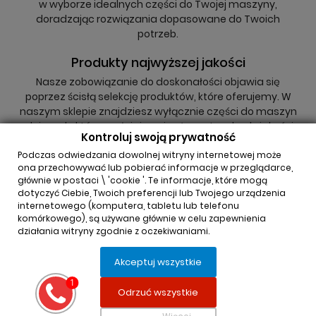
w wyborze idealnych części do Twojej maszyny,
doradzając rozwiązania dopasowane do Twoich
potrzeb.
Produkty najwyższej jakości
Nasze zobowiązanie do doskonałości objawia się
poprzez ścisłą selekcję produktów, które oferujemy. W
naszym sklepie znajdziesz wyłącznie części do maszyn
rolniczych, które spełniają najwyższe standardy jakości,
Kontroluj swoją prywatność
niezależnie od tego, czy są to oryginały, czy zamienniki.
Podczas odwiedzania dowolnej witryny internetowej może
ona przechowywać lub pobierać informacje w przeglądarce,
głównie w postaci \ 'cookie '. Te informacje, które mogą
dotyczyć Ciebie, Twoich preferencji lub Twojego urządzenia
internetowego (komputera, tabletu lub telefonu
komórkowego), są używane głównie w celu zapewnienia
działania witryny zgodnie z oczekiwaniami.
INFORMACJA O SKLEPIE

Akceptuj wszystkie
REGULAMINY

Odrzuć wszystkie