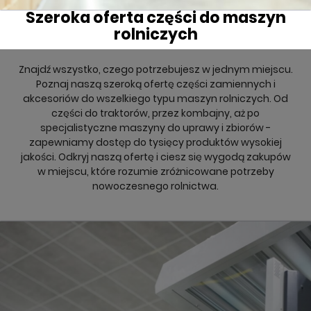
Szeroka oferta części do maszyn
rolniczych
Znajdź wszystko, czego potrzebujesz w jednym miejscu.
Poznaj naszą szeroką ofertę części zamiennych i
akcesoriów do wszelkiego typu maszyn rolniczych. Od
części do traktorów, przez kombajny, aż po
specjalistyczne maszyny do uprawy i zbiorów -
zapewniamy dostęp do tysięcy produktów wysokiej
jakości. Odkryj naszą ofertę i ciesz się wygodą zakupów
w miejscu, które rozumie zróżnicowane potrzeby
nowoczesnego rolnictwa.