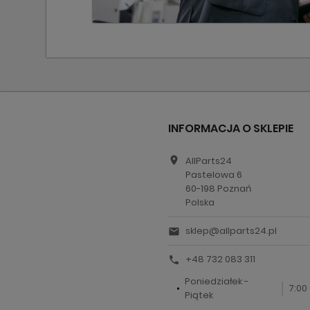
INFORMACJA O SKLEPIE
location_on
AllParts24
Pastelowa 6
60-198 Poznań
Polska
sklep@allparts24.pl
email
+48 732 083 311
call
Poniedziałek -
7:00 
Piątek