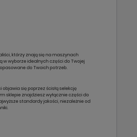
×
×
×
×
liści, którzy znają się na maszynach
cą w wyborze idealnych części do Twojej
dopasowane do Twoich potrzeb.
objawia się poprzez ścisłą selekcję
m sklepie znajdziesz wyłącznie części do
ajwyższe standardy jakości, niezależnie od
niki.