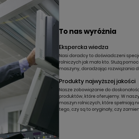
órz listę ulubionych
odalTitle))
oguj się
a listy ulubionych
To nas wyróżnia
nfirmMessage))
z być zalogowany by zapisać produkty na swojej liście życzeń.
Ekspercka wiedza
(cancelText))
nuluj
Zaloguj się
((modalDeleteText))
Nasi doradcy to doświadczeni specja
nuluj
Zapisz
rolniczych jak mało kto. Służą pomo
maszyny, doradzając rozwiązania 
Produkty najwyższej jakości
Nasze zobowiązanie do doskonałości 
produktów, które oferujemy. W naszy
maszyn rolniczych, które spełniają n
tego, czy są to oryginały, czy zamien