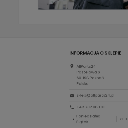
INFORMACJA O SKLEPIE
location_on
AllParts24
Pastelowa 6
60-198 Poznań
Polska
sklep@allparts24.pl
email
+48 732 083 311
call
Poniedziałek -
7:00 
Piątek