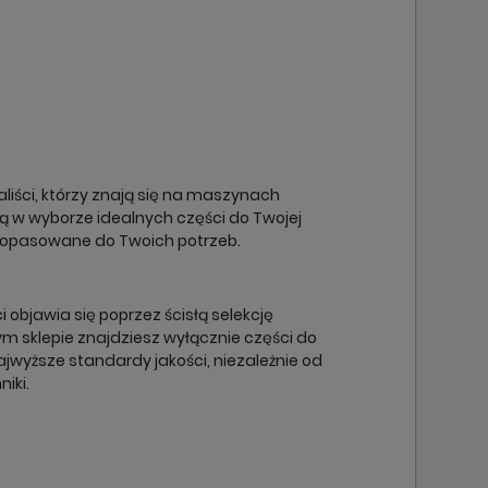
×
×
×
×
liści, którzy znają się na maszynach
cą w wyborze idealnych części do Twojej
dopasowane do Twoich potrzeb.
objawia się poprzez ścisłą selekcję
m sklepie znajdziesz wyłącznie części do
ajwyższe standardy jakości, niezależnie od
niki.