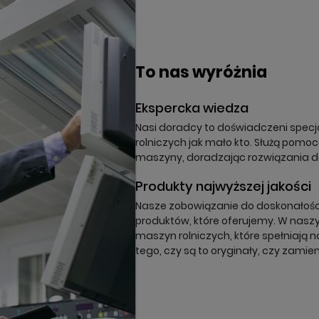
órz listę ulubionych
odalTitle))
oguj się
a listy ulubionych
To nas wyróżnia
nfirmMessage))
z być zalogowany by zapisać produkty na swojej liście życzeń.
Ekspercka wiedza
(cancelText))
nuluj
Zaloguj się
((modalDeleteText))
Nasi doradcy to doświadczeni specja
nuluj
Zapisz
rolniczych jak mało kto. Służą pomo
maszyny, doradzając rozwiązania 
Produkty najwyższej jakości
Nasze zobowiązanie do doskonałości 
produktów, które oferujemy. W naszy
maszyn rolniczych, które spełniają n
tego, czy są to oryginały, czy zamien