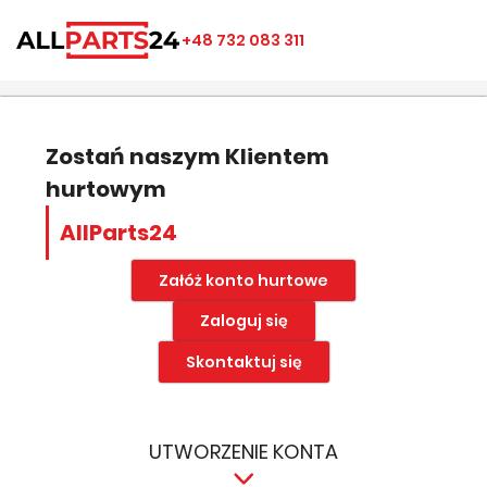
×
×
×
×
+48 732 083 311
((modalTitle))
Utwórz listę ulubionych
Zaloguj się
add_circle_outline
Nazwa listy ulubionych
((confirmMessage))
Musisz być zalogowany by zapisać produkty na swojej
liście życzeń.
Zostań naszym Klientem
hurtowym
((cancelText))
((modalDeleteText))
Anuluj
Zapisz
AllParts24
Anuluj
Zaloguj się
Załóż konto hurtowe
Zaloguj się
Skontaktuj się
UTWORZENIE KONTA