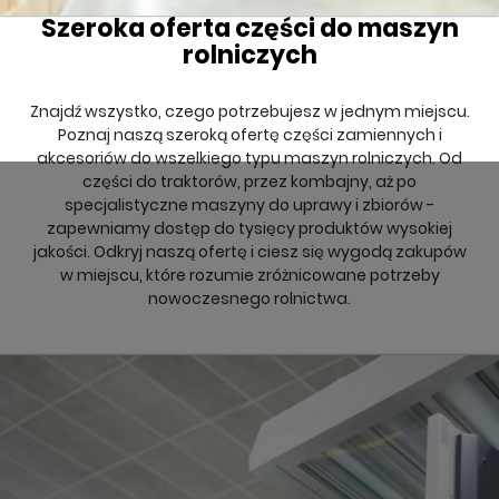
Szeroka oferta części do maszyn
rolniczych
Znajdź wszystko, czego potrzebujesz w jednym miejscu.
Poznaj naszą szeroką ofertę części zamiennych i
akcesoriów do wszelkiego typu maszyn rolniczych. Od
części do traktorów, przez kombajny, aż po
specjalistyczne maszyny do uprawy i zbiorów -
zapewniamy dostęp do tysięcy produktów wysokiej
jakości. Odkryj naszą ofertę i ciesz się wygodą zakupów
w miejscu, które rozumie zróżnicowane potrzeby
nowoczesnego rolnictwa.