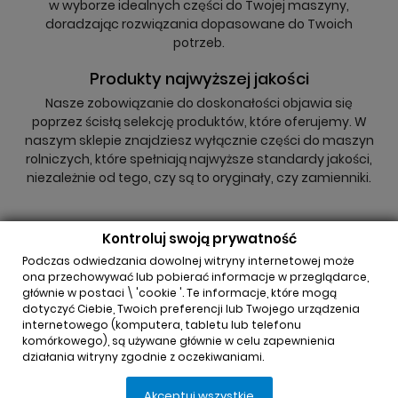
w wyborze idealnych części do Twojej maszyny,
doradzając rozwiązania dopasowane do Twoich
potrzeb.
Produkty najwyższej jakości
Nasze zobowiązanie do doskonałości objawia się
poprzez ścisłą selekcję produktów, które oferujemy. W
naszym sklepie znajdziesz wyłącznie części do maszyn
rolniczych, które spełniają najwyższe standardy jakości,
niezależnie od tego, czy są to oryginały, czy zamienniki.
Kontroluj swoją prywatność
Podczas odwiedzania dowolnej witryny internetowej może
ona przechowywać lub pobierać informacje w przeglądarce,
głównie w postaci \ 'cookie '. Te informacje, które mogą
INFORMACJA O SKLEPIE

dotyczyć Ciebie, Twoich preferencji lub Twojego urządzenia
internetowego (komputera, tabletu lub telefonu
komórkowego), są używane głównie w celu zapewnienia
REGULAMINY

działania witryny zgodnie z oczekiwaniami.
Akceptuj wszystkie