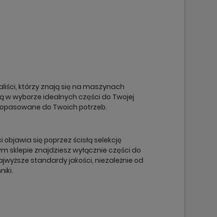
×
×
×
×
liści, którzy znają się na maszynach
cą w wyborze idealnych części do Twojej
dopasowane do Twoich potrzeb.
objawia się poprzez ścisłą selekcję
m sklepie znajdziesz wyłącznie części do
ajwyższe standardy jakości, niezależnie od
niki.