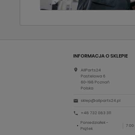
INFORMACJA O SKLEPIE
location_on
AllParts24
Pastelowa 6
60-198 Poznań
Polska
sklep@allparts24.pl
email
+48 732 083 311
call
Poniedziałek -
7:00 
Piątek