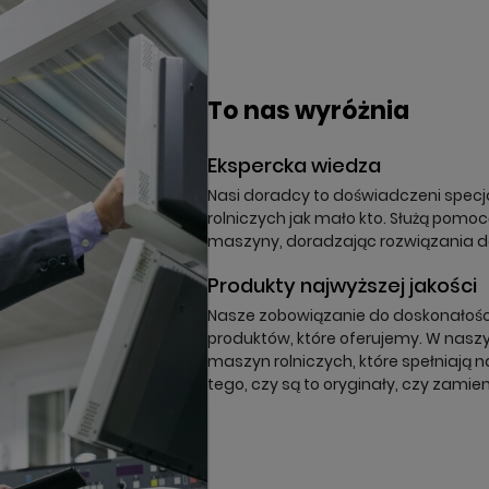
órz listę ulubionych
odalTitle))
oguj się
a listy ulubionych
To nas wyróżnia
nfirmMessage))
z być zalogowany by zapisać produkty na swojej liście życzeń.
Ekspercka wiedza
(cancelText))
nuluj
Zaloguj się
((modalDeleteText))
Nasi doradcy to doświadczeni specja
nuluj
Zapisz
rolniczych jak mało kto. Służą pomo
maszyny, doradzając rozwiązania 
Produkty najwyższej jakości
Nasze zobowiązanie do doskonałości 
produktów, które oferujemy. W naszy
maszyn rolniczych, które spełniają n
tego, czy są to oryginały, czy zamien