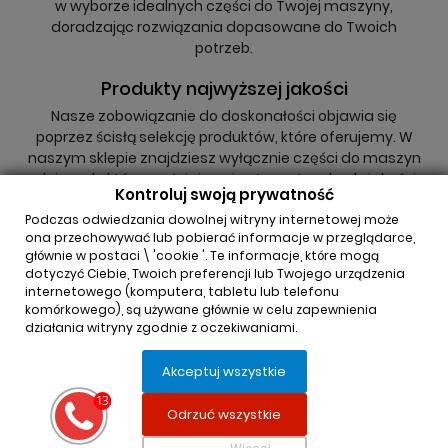
w wyborze idealnych części do Twojej maszyny,
doradzając rozwiązania dopasowane do Twoich
potrzeb.
Produkty najwyższej jakości
Nasze zobowiązanie do doskonałości objawia się
poprzez ścisłą selekcję produktów, które oferujemy. W
naszym sklepie znajdziesz wyłącznie części do maszyn
rolniczych, które spełniają najwyższe standardy jakości,
Kontroluj swoją prywatność
niezależnie od tego, czy są to oryginały, czy zamienniki.
Podczas odwiedzania dowolnej witryny internetowej może
ona przechowywać lub pobierać informacje w przeglądarce,
głównie w postaci \ 'cookie '. Te informacje, które mogą
dotyczyć Ciebie, Twoich preferencji lub Twojego urządzenia
internetowego (komputera, tabletu lub telefonu
komórkowego), są używane głównie w celu zapewnienia
działania witryny zgodnie z oczekiwaniami.
INFORMACJA O SKLEPIE

Akceptuj wszystkie
REGULAMINY

Odrzuć wszystkie