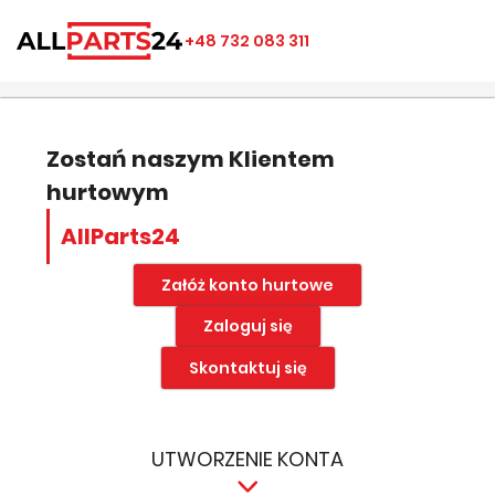
×
×
×
×
+48 732 083 311
((modalTitle))
Utwórz listę ulubionych
Zaloguj się
add_circle_outline
Nazwa listy ulubionych
((confirmMessage))
Musisz być zalogowany by zapisać produkty na swojej
liście życzeń.
Zostań naszym Klientem
hurtowym
((cancelText))
((modalDeleteText))
Anuluj
Zapisz
AllParts24
Anuluj
Zaloguj się
Załóż konto hurtowe
Zaloguj się
Skontaktuj się
UTWORZENIE KONTA