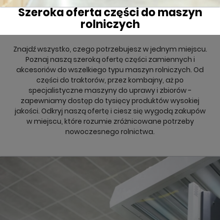
Szeroka oferta części do maszyn
rolniczych
Znajdź wszystko, czego potrzebujesz w jednym miejscu.
Poznaj naszą szeroką ofertę części zamiennych i
akcesoriów do wszelkiego typu maszyn rolniczych. Od
części do traktorów, przez kombajny, aż po
specjalistyczne maszyny do uprawy i zbiorów -
zapewniamy dostęp do tysięcy produktów wysokiej
jakości. Odkryj naszą ofertę i ciesz się wygodą zakupów
w miejscu, które rozumie zróżnicowane potrzeby
nowoczesnego rolnictwa.