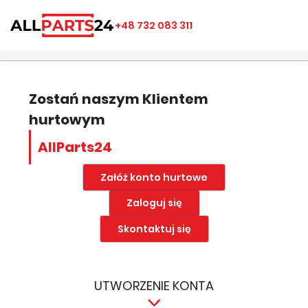
×
×
×
×
+48 732 083 311
((modalTitle))
Utwórz listę ulubionych
Zaloguj się
add_circle_outline
Nazwa listy ulubionych
((confirmMessage))
Musisz być zalogowany by zapisać produkty na swojej
liście życzeń.
Zostań naszym Klientem
hurtowym
((cancelText))
((modalDeleteText))
Anuluj
Zapisz
AllParts24
Anuluj
Zaloguj się
Załóż konto hurtowe
Zaloguj się
Skontaktuj się
UTWORZENIE KONTA