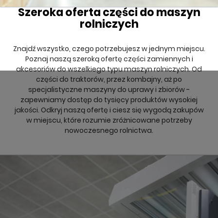
Szeroka oferta części do maszyn
rolniczych
Znajdź wszystko, czego potrzebujesz w jednym miejscu.
Poznaj naszą szeroką ofertę części zamiennych i
akcesoriów do wszelkiego typu maszyn rolniczych. Od
części do traktorów, przez kombajny, aż po
specjalistyczne maszyny do uprawy i zbiorów -
zapewniamy dostęp do tysięcy produktów wysokiej
jakości. Odkryj naszą ofertę i ciesz się wygodą zakupów
w miejscu, które rozumie zróżnicowane potrzeby
nowoczesnego rolnictwa.