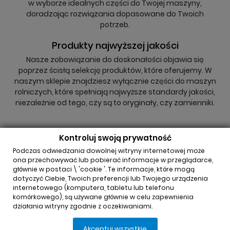
w wyborze idealnych części do Twojej maszyny,
doradzając rozwiązania dopasowane do Twoich
potrzeb.
Produkty najwyższej jakości
Nasze zobowiązanie do doskonałości objawia się
poprzez ścisłą selekcję produktów, które oferujemy. W
naszym sklepie znajdziesz wyłącznie części do maszyn
rolniczych, które spełniają najwyższe standardy jakości,
niezależnie od tego, czy są to oryginały, czy zamienniki.
Kontroluj swoją prywatność
Podczas odwiedzania dowolnej witryny internetowej może
ona przechowywać lub pobierać informacje w przeglądarce,
głównie w postaci \ 'cookie '. Te informacje, które mogą
INFORMACJA O SKLEPIE

dotyczyć Ciebie, Twoich preferencji lub Twojego urządzenia
internetowego (komputera, tabletu lub telefonu
komórkowego), są używane głównie w celu zapewnienia
REGULAMINY

działania witryny zgodnie z oczekiwaniami.
Akceptuj wszystkie