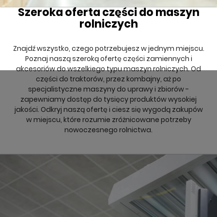
Szeroka oferta części do maszyn
rolniczych
Znajdź wszystko, czego potrzebujesz w jednym miejscu.
Poznaj naszą szeroką ofertę części zamiennych i
akcesoriów do wszelkiego typu maszyn rolniczych. Od
części do traktorów, przez kombajny, aż po
specjalistyczne maszyny do uprawy i zbiorów -
zapewniamy dostęp do tysięcy produktów wysokiej
jakości. Odkryj naszą ofertę i ciesz się wygodą zakupów
w miejscu, które rozumie zróżnicowane potrzeby
nowoczesnego rolnictwa.