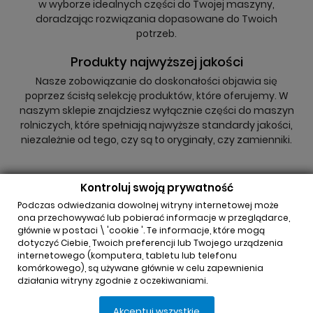
w wyborze idealnych części do Twojej maszyny,
doradzając rozwiązania dopasowane do Twoich
potrzeb.
Produkty najwyższej jakości
Nasze zobowiązanie do doskonałości objawia się
poprzez ścisłą selekcję produktów, które oferujemy. W
naszym sklepie znajdziesz wyłącznie części do maszyn
rolniczych, które spełniają najwyższe standardy jakości,
niezależnie od tego, czy są to oryginały, czy zamienniki.
Kontroluj swoją prywatność
Podczas odwiedzania dowolnej witryny internetowej może
ona przechowywać lub pobierać informacje w przeglądarce,
głównie w postaci \ 'cookie '. Te informacje, które mogą
INFORMACJA O SKLEPIE

dotyczyć Ciebie, Twoich preferencji lub Twojego urządzenia
internetowego (komputera, tabletu lub telefonu
komórkowego), są używane głównie w celu zapewnienia
REGULAMINY

działania witryny zgodnie z oczekiwaniami.
Akceptuj wszystkie