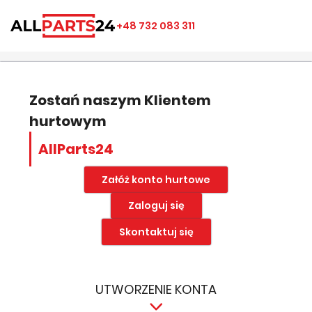
×
×
×
×
+48 732 083 311
((modalTitle))
Utwórz listę ulubionych
Zaloguj się
add_circle_outline
Nazwa listy ulubionych
((confirmMessage))
Musisz być zalogowany by zapisać produkty na swojej
liście życzeń.
Zostań naszym Klientem
hurtowym
((cancelText))
((modalDeleteText))
Anuluj
Zapisz
AllParts24
Anuluj
Zaloguj się
Załóż konto hurtowe
Zaloguj się
Skontaktuj się
UTWORZENIE KONTA