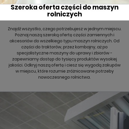
Szeroka oferta części do maszyn
rolniczych
Znajdź wszystko, czego potrzebujesz w jednym miejscu.
Poznaj naszą szeroką ofertę części zamiennych i
akcesoriów do wszelkiego typu maszyn rolniczych. Od
części do traktorów, przez kombajny, aż po
specjalistyczne maszyny do uprawy i zbiorów -
zapewniamy dostęp do tysięcy produktów wysokiej
jakości. Odkryj naszą ofertę i ciesz się wygodą zakupów
w miejscu, które rozumie zróżnicowane potrzeby
nowoczesnego rolnictwa.