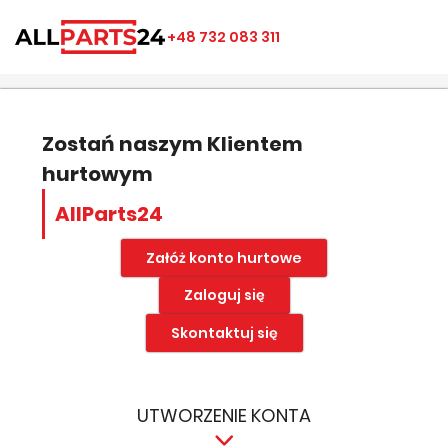
×
×
×
×
+48 732 083 311
((modalTitle))
Utwórz listę ulubionych
Zaloguj się
add_circle_outline
Nazwa listy ulubionych
((confirmMessage))
Musisz być zalogowany by zapisać produkty na swojej
liście życzeń.
Zostań naszym Klientem
hurtowym
((cancelText))
((modalDeleteText))
Anuluj
Zapisz
AllParts24
Anuluj
Zaloguj się
Załóż konto hurtowe
Zaloguj się
Skontaktuj się
UTWORZENIE KONTA