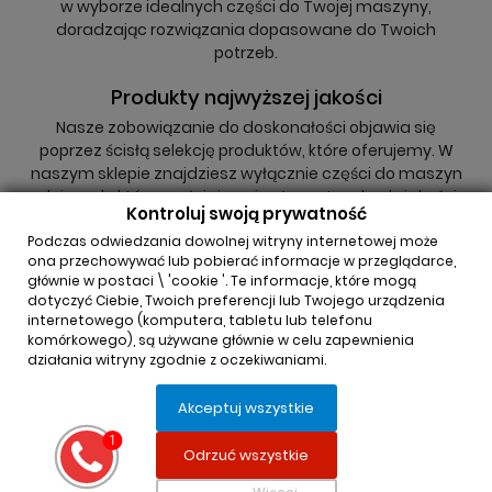
w wyborze idealnych części do Twojej maszyny,
doradzając rozwiązania dopasowane do Twoich
potrzeb.
Produkty najwyższej jakości
Nasze zobowiązanie do doskonałości objawia się
poprzez ścisłą selekcję produktów, które oferujemy. W
naszym sklepie znajdziesz wyłącznie części do maszyn
rolniczych, które spełniają najwyższe standardy jakości,
Kontroluj swoją prywatność
niezależnie od tego, czy są to oryginały, czy zamienniki.
Podczas odwiedzania dowolnej witryny internetowej może
ona przechowywać lub pobierać informacje w przeglądarce,
głównie w postaci \ 'cookie '. Te informacje, które mogą
dotyczyć Ciebie, Twoich preferencji lub Twojego urządzenia
internetowego (komputera, tabletu lub telefonu
komórkowego), są używane głównie w celu zapewnienia
działania witryny zgodnie z oczekiwaniami.
INFORMACJA O SKLEPIE

Akceptuj wszystkie
REGULAMINY

Odrzuć wszystkie