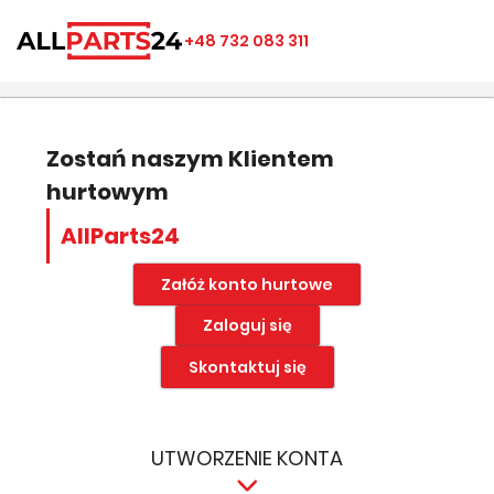
×
×
×
×
+48 732 083 311
((modalTitle))
Utwórz listę ulubionych
Zaloguj się
add_circle_outline
Nazwa listy ulubionych
((confirmMessage))
Musisz być zalogowany by zapisać produkty na swojej
liście życzeń.
Zostań naszym Klientem
hurtowym
((cancelText))
((modalDeleteText))
Anuluj
Zapisz
AllParts24
Anuluj
Zaloguj się
Załóż konto hurtowe
Zaloguj się
Skontaktuj się
UTWORZENIE KONTA