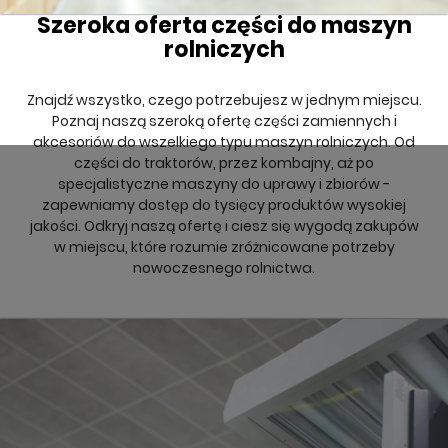
Szeroka oferta części do maszyn
rolniczych
Znajdź wszystko, czego potrzebujesz w jednym miejscu.
Poznaj naszą szeroką ofertę części zamiennych i
akcesoriów do wszelkiego typu maszyn rolniczych. Od
części do traktorów, przez kombajny, aż po
specjalistyczne maszyny do uprawy i zbiorów -
zapewniamy dostęp do tysięcy produktów wysokiej
jakości. Odkryj naszą ofertę i ciesz się wygodą zakupów
w miejscu, które rozumie zróżnicowane potrzeby
nowoczesnego rolnictwa.