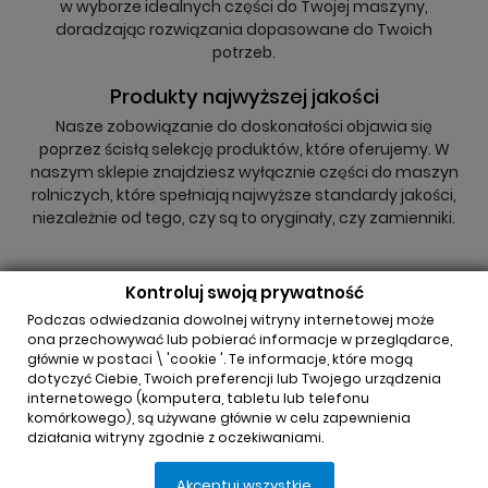
w wyborze idealnych części do Twojej maszyny,
doradzając rozwiązania dopasowane do Twoich
potrzeb.
Produkty najwyższej jakości
Nasze zobowiązanie do doskonałości objawia się
poprzez ścisłą selekcję produktów, które oferujemy. W
naszym sklepie znajdziesz wyłącznie części do maszyn
rolniczych, które spełniają najwyższe standardy jakości,
niezależnie od tego, czy są to oryginały, czy zamienniki.
Kontroluj swoją prywatność
Podczas odwiedzania dowolnej witryny internetowej może
ona przechowywać lub pobierać informacje w przeglądarce,
głównie w postaci \ 'cookie '. Te informacje, które mogą
INFORMACJA O SKLEPIE

dotyczyć Ciebie, Twoich preferencji lub Twojego urządzenia
internetowego (komputera, tabletu lub telefonu
komórkowego), są używane głównie w celu zapewnienia
REGULAMINY

działania witryny zgodnie z oczekiwaniami.
Akceptuj wszystkie