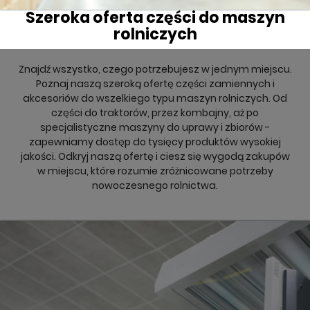
Szeroka oferta części do maszyn
rolniczych
Znajdź wszystko, czego potrzebujesz w jednym miejscu.
Poznaj naszą szeroką ofertę części zamiennych i
akcesoriów do wszelkiego typu maszyn rolniczych. Od
części do traktorów, przez kombajny, aż po
specjalistyczne maszyny do uprawy i zbiorów -
zapewniamy dostęp do tysięcy produktów wysokiej
jakości. Odkryj naszą ofertę i ciesz się wygodą zakupów
w miejscu, które rozumie zróżnicowane potrzeby
nowoczesnego rolnictwa.