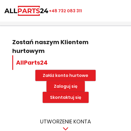
×
×
×
×
+48 732 083 311
((modalTitle))
Utwórz listę ulubionych
Zaloguj się
add_circle_outline
Nazwa listy ulubionych
((confirmMessage))
Musisz być zalogowany by zapisać produkty na swojej
liście życzeń.
Zostań naszym Klientem
hurtowym
((cancelText))
((modalDeleteText))
Anuluj
Zapisz
AllParts24
Anuluj
Zaloguj się
Załóż konto hurtowe
Zaloguj się
Skontaktuj się
UTWORZENIE KONTA