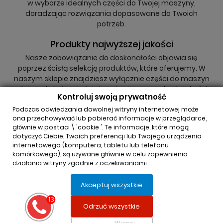
w wyborze idealnych części do Twojej maszyny,
doradzając rozwiązania dopasowane do Twoich
potrzeb.
Produkty najwyższej jakości
Nasze zobowiązanie do doskonałości objawia się
poprzez ścisłą selekcję produktów, które oferujemy. W
naszym sklepie znajdziesz wyłącznie części do maszyn
rolniczych, które spełniają najwyższe standardy jakości,
Kontroluj swoją prywatność
niezależnie od tego, czy są to oryginały, czy zamienniki.
Podczas odwiedzania dowolnej witryny internetowej może
ona przechowywać lub pobierać informacje w przeglądarce,
głównie w postaci \ 'cookie '. Te informacje, które mogą
dotyczyć Ciebie, Twoich preferencji lub Twojego urządzenia
internetowego (komputera, tabletu lub telefonu
komórkowego), są używane głównie w celu zapewnienia
działania witryny zgodnie z oczekiwaniami.
INFORMACJA O SKLEPIE

Akceptuj wszystkie
REGULAMINY

Odrzuć wszystkie