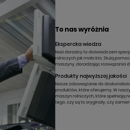
órz listę ulubionych
odalTitle))
oguj się
a listy ulubionych
To nas wyróżnia
nfirmMessage))
z być zalogowany by zapisać produkty na swojej liście życzeń.
Ekspercka wiedza
(cancelText))
nuluj
Zaloguj się
((modalDeleteText))
Nasi doradcy to doświadczeni specja
nuluj
Zapisz
rolniczych jak mało kto. Służą pomo
maszyny, doradzając rozwiązania 
Produkty najwyższej jakości
Nasze zobowiązanie do doskonałości 
produktów, które oferujemy. W naszy
maszyn rolniczych, które spełniają n
tego, czy są to oryginały, czy zamien