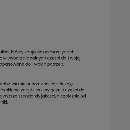
×
×
×
×
liści, którzy znają się na maszynach
cą w wyborze idealnych części do Twojej
dopasowane do Twoich potrzeb.
objawia się poprzez ścisłą selekcję
m sklepie znajdziesz wyłącznie części do
ajwyższe standardy jakości, niezależnie od
niki.