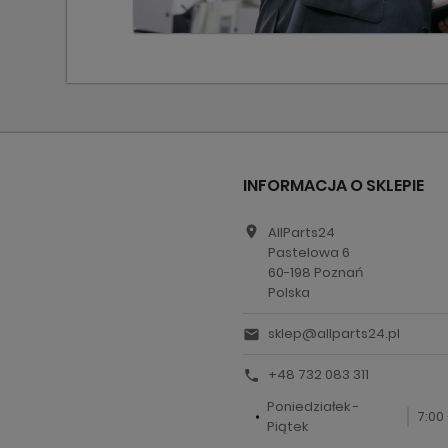
INFORMACJA O SKLEPIE
location_on
AllParts24
Pastelowa 6
60-198 Poznań
Polska
sklep@allparts24.pl
email
+48 732 083 311
call
Poniedziałek -
7:00 
Piątek