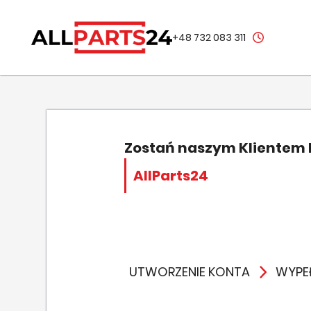
+48 732 083 311
Zostań naszym Klientem
AllParts24
UTWORZENIE KONTA
WYPEŁ