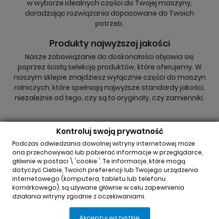
w wyborze idealnych części do Twojej maszyny,
doradzając rozwiązania dopasowane do Twoich
potrzeb.
Produkty najwyższej jakości
Nasze zobowiązanie do doskonałości objawia się
poprzez ścisłą selekcję produktów, które oferujemy. W
naszym sklepie znajdziesz wyłącznie części do maszyn
rolniczych, które spełniają najwyższe standardy jakości,
niezależnie od tego, czy są to oryginały, czy zamienniki.
Kontroluj swoją prywatność
Podczas odwiedzania dowolnej witryny internetowej może
ona przechowywać lub pobierać informacje w przeglądarce,
głównie w postaci \ 'cookie '. Te informacje, które mogą
INFORMACJA O SKLEPIE

dotyczyć Ciebie, Twoich preferencji lub Twojego urządzenia
internetowego (komputera, tabletu lub telefonu
komórkowego), są używane głównie w celu zapewnienia
REGULAMINY

działania witryny zgodnie z oczekiwaniami.
Akceptuj wszystkie