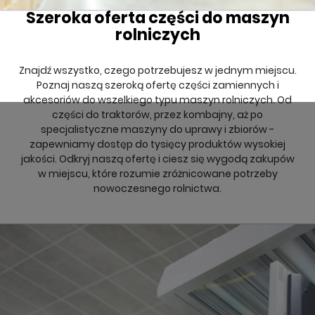
Szeroka oferta części do maszyn
rolniczych
Znajdź wszystko, czego potrzebujesz w jednym miejscu.
Poznaj naszą szeroką ofertę części zamiennych i
akcesoriów do wszelkiego typu maszyn rolniczych. Od
części do traktorów, przez kombajny, aż po
specjalistyczne maszyny do uprawy i zbiorów -
zapewniamy dostęp do tysięcy produktów wysokiej
jakości. Odkryj naszą ofertę i ciesz się wygodą zakupów
w miejscu, które rozumie zróżnicowane potrzeby
nowoczesnego rolnictwa.