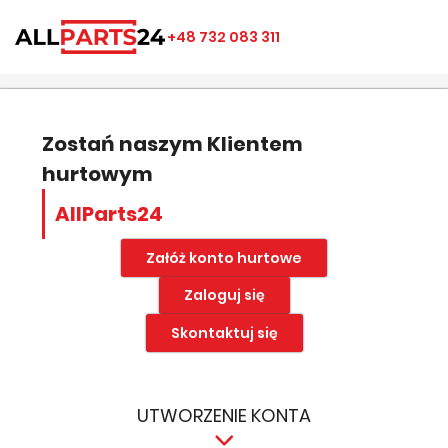
×
×
×
×
+48 732 083 311
((modalTitle))
Utwórz listę ulubionych
Zaloguj się
add_circle_outline
Nazwa listy ulubionych
((confirmMessage))
Musisz być zalogowany by zapisać produkty na swojej
liście życzeń.
Zostań naszym Klientem
hurtowym
((cancelText))
((modalDeleteText))
Anuluj
Zapisz
AllParts24
Anuluj
Zaloguj się
Załóż konto hurtowe
Zaloguj się
Skontaktuj się
UTWORZENIE KONTA