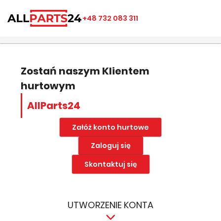
×
×
×
×
+48 732 083 311
((modalTitle))
Utwórz listę ulubionych
Zaloguj się
add_circle_outline
Nazwa listy ulubionych
((confirmMessage))
Musisz być zalogowany by zapisać produkty na swojej
liście życzeń.
Zostań naszym Klientem
hurtowym
((cancelText))
((modalDeleteText))
Anuluj
Zapisz
AllParts24
Anuluj
Zaloguj się
Załóż konto hurtowe
Zaloguj się
Skontaktuj się
UTWORZENIE KONTA