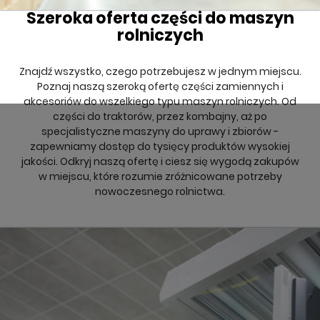
Szeroka oferta części do maszyn
rolniczych
Znajdź wszystko, czego potrzebujesz w jednym miejscu.
Poznaj naszą szeroką ofertę części zamiennych i
akcesoriów do wszelkiego typu maszyn rolniczych. Od
części do traktorów, przez kombajny, aż po
specjalistyczne maszyny do uprawy i zbiorów -
zapewniamy dostęp do tysięcy produktów wysokiej
jakości. Odkryj naszą ofertę i ciesz się wygodą zakupów
w miejscu, które rozumie zróżnicowane potrzeby
nowoczesnego rolnictwa.