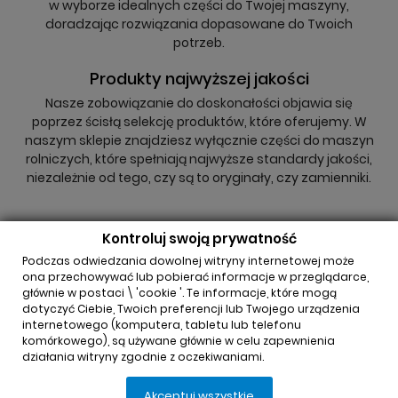
w wyborze idealnych części do Twojej maszyny,
doradzając rozwiązania dopasowane do Twoich
potrzeb.
Produkty najwyższej jakości
Nasze zobowiązanie do doskonałości objawia się
poprzez ścisłą selekcję produktów, które oferujemy. W
naszym sklepie znajdziesz wyłącznie części do maszyn
rolniczych, które spełniają najwyższe standardy jakości,
niezależnie od tego, czy są to oryginały, czy zamienniki.
Kontroluj swoją prywatność
Podczas odwiedzania dowolnej witryny internetowej może
ona przechowywać lub pobierać informacje w przeglądarce,
głównie w postaci \ 'cookie '. Te informacje, które mogą
INFORMACJA O SKLEPIE

dotyczyć Ciebie, Twoich preferencji lub Twojego urządzenia
internetowego (komputera, tabletu lub telefonu
komórkowego), są używane głównie w celu zapewnienia
REGULAMINY

działania witryny zgodnie z oczekiwaniami.
Akceptuj wszystkie