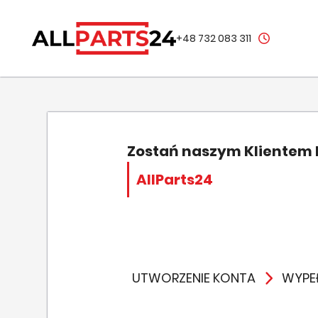
+48 732 083 311
Zostań naszym Klientem
AllParts24
UTWORZENIE KONTA
WYPEŁ