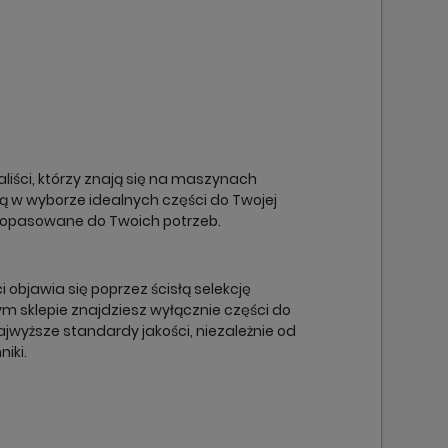
×
×
×
×
liści, którzy znają się na maszynach
cą w wyborze idealnych części do Twojej
dopasowane do Twoich potrzeb.
objawia się poprzez ścisłą selekcję
m sklepie znajdziesz wyłącznie części do
ajwyższe standardy jakości, niezależnie od
niki.