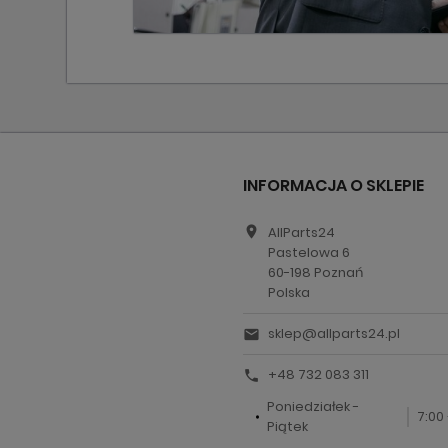
INFORMACJA O SKLEPIE
location_on
AllParts24
Pastelowa 6
60-198 Poznań
Polska
sklep@allparts24.pl
email
+48 732 083 311
call
Poniedziałek -
7:00 
Piątek