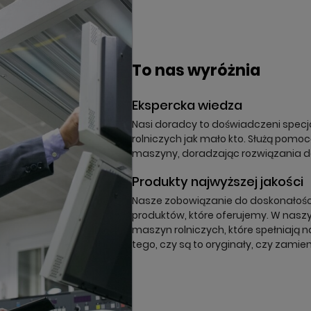
órz listę ulubionych
odalTitle))
oguj się
a listy ulubionych
To nas wyróżnia
nfirmMessage))
z być zalogowany by zapisać produkty na swojej liście życzeń.
Ekspercka wiedza
(cancelText))
nuluj
Zaloguj się
((modalDeleteText))
Nasi doradcy to doświadczeni specja
nuluj
Zapisz
rolniczych jak mało kto. Służą pomo
maszyny, doradzając rozwiązania 
Produkty najwyższej jakości
Nasze zobowiązanie do doskonałości 
produktów, które oferujemy. W naszy
maszyn rolniczych, które spełniają n
tego, czy są to oryginały, czy zamien