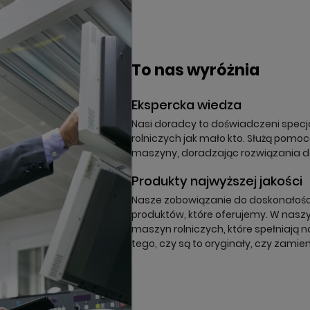
órz listę ulubionych
odalTitle))
oguj się
a listy ulubionych
To nas wyróżnia
nfirmMessage))
z być zalogowany by zapisać produkty na swojej liście życzeń.
Ekspercka wiedza
(cancelText))
nuluj
Zaloguj się
((modalDeleteText))
Nasi doradcy to doświadczeni specja
nuluj
Zapisz
rolniczych jak mało kto. Służą pomo
maszyny, doradzając rozwiązania 
Produkty najwyższej jakości
Nasze zobowiązanie do doskonałości 
produktów, które oferujemy. W naszy
maszyn rolniczych, które spełniają n
tego, czy są to oryginały, czy zamien