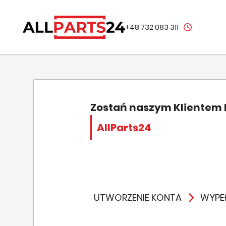
+48 732 083 311
Zostań naszym Klientem
AllParts24
UTWORZENIE KONTA
WYPEŁ