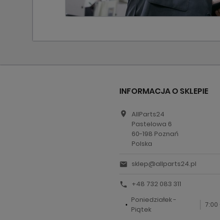
INFORMACJA O SKLEPIE
location_on
AllParts24
Pastelowa 6
60-198 Poznań
Polska
sklep@allparts24.pl
email
+48 732 083 311
call
Poniedziałek -
7:00 
Piątek