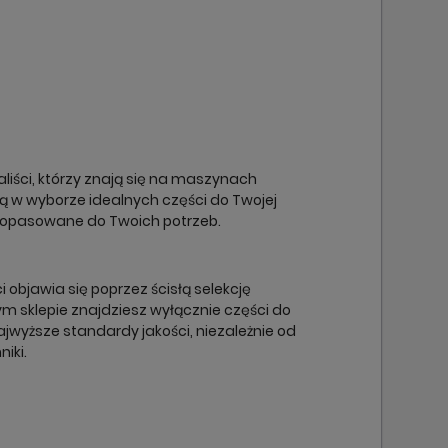
×
×
×
×
liści, którzy znają się na maszynach
cą w wyborze idealnych części do Twojej
dopasowane do Twoich potrzeb.
objawia się poprzez ścisłą selekcję
m sklepie znajdziesz wyłącznie części do
ajwyższe standardy jakości, niezależnie od
niki.