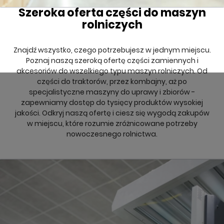
Szeroka oferta części do maszyn
rolniczych
Znajdź wszystko, czego potrzebujesz w jednym miejscu.
Poznaj naszą szeroką ofertę części zamiennych i
akcesoriów do wszelkiego typu maszyn rolniczych. Od
części do traktorów, przez kombajny, aż po
specjalistyczne maszyny do uprawy i zbiorów -
zapewniamy dostęp do tysięcy produktów wysokiej
jakości. Odkryj naszą ofertę i ciesz się wygodą zakupów
w miejscu, które rozumie zróżnicowane potrzeby
nowoczesnego rolnictwa.