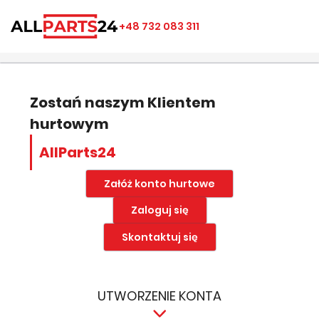
×
×
×
×
+48 732 083 311
((modalTitle))
Utwórz listę ulubionych
Zaloguj się
add_circle_outline
Nazwa listy ulubionych
((confirmMessage))
Musisz być zalogowany by zapisać produkty na swojej
liście życzeń.
Zostań naszym Klientem
hurtowym
((cancelText))
((modalDeleteText))
Anuluj
Zapisz
AllParts24
Anuluj
Zaloguj się
Załóż konto hurtowe
Zaloguj się
Skontaktuj się
UTWORZENIE KONTA