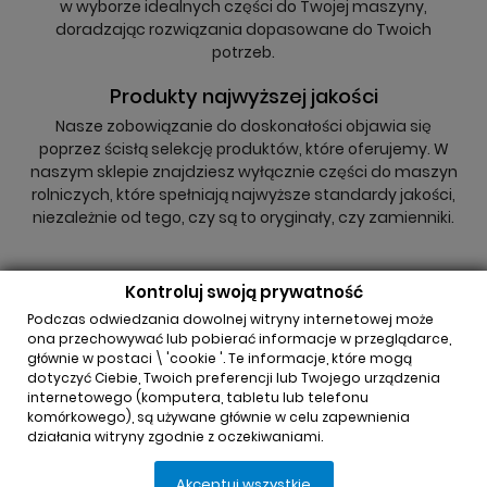
w wyborze idealnych części do Twojej maszyny,
doradzając rozwiązania dopasowane do Twoich
potrzeb.
Produkty najwyższej jakości
Nasze zobowiązanie do doskonałości objawia się
poprzez ścisłą selekcję produktów, które oferujemy. W
naszym sklepie znajdziesz wyłącznie części do maszyn
rolniczych, które spełniają najwyższe standardy jakości,
niezależnie od tego, czy są to oryginały, czy zamienniki.
Kontroluj swoją prywatność
Podczas odwiedzania dowolnej witryny internetowej może
ona przechowywać lub pobierać informacje w przeglądarce,
głównie w postaci \ 'cookie '. Te informacje, które mogą
INFORMACJA O SKLEPIE

dotyczyć Ciebie, Twoich preferencji lub Twojego urządzenia
internetowego (komputera, tabletu lub telefonu
komórkowego), są używane głównie w celu zapewnienia
REGULAMINY

działania witryny zgodnie z oczekiwaniami.
Akceptuj wszystkie