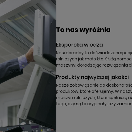
órz listę ulubionych
odalTitle))
oguj się
a listy ulubionych
To nas wyróżnia
nfirmMessage))
z być zalogowany by zapisać produkty na swojej liście życzeń.
Ekspercka wiedza
(cancelText))
nuluj
Zaloguj się
((modalDeleteText))
Nasi doradcy to doświadczeni specja
nuluj
Zapisz
rolniczych jak mało kto. Służą pomo
maszyny, doradzając rozwiązania 
Produkty najwyższej jakości
Nasze zobowiązanie do doskonałości 
produktów, które oferujemy. W naszy
maszyn rolniczych, które spełniają n
tego, czy są to oryginały, czy zamien