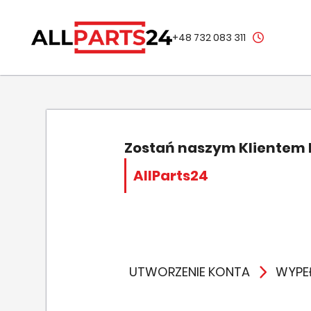
+48 732 083 311
Zostań naszym Klientem
AllParts24
UTWORZENIE KONTA
WYPEŁ