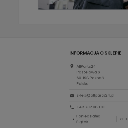
INFORMACJA O SKLEPIE
location_on
AllParts24
Pastelowa 6
60-198 Poznań
Polska
sklep@allparts24.pl
email
+48 732 083 311
call
Poniedziałek -
7:00 
Piątek