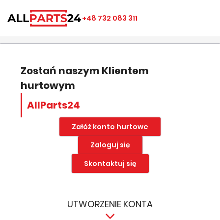
×
×
×
×
+48 732 083 311
((modalTitle))
Utwórz listę ulubionych
Zaloguj się
add_circle_outline
Nazwa listy ulubionych
((confirmMessage))
Musisz być zalogowany by zapisać produkty na swojej
liście życzeń.
Zostań naszym Klientem
hurtowym
((cancelText))
((modalDeleteText))
Anuluj
Zapisz
AllParts24
Anuluj
Zaloguj się
Załóż konto hurtowe
Zaloguj się
Skontaktuj się
UTWORZENIE KONTA