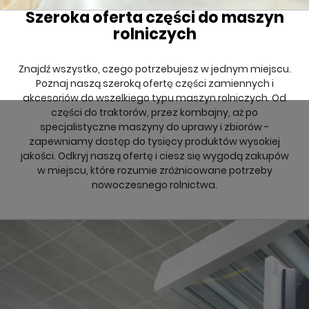
Szeroka oferta części do maszyn
rolniczych
Znajdź wszystko, czego potrzebujesz w jednym miejscu.
Poznaj naszą szeroką ofertę części zamiennych i
akcesoriów do wszelkiego typu maszyn rolniczych. Od
części do traktorów, przez kombajny, aż po
specjalistyczne maszyny do uprawy i zbiorów -
zapewniamy dostęp do tysięcy produktów wysokiej
jakości. Odkryj naszą ofertę i ciesz się wygodą zakupów
w miejscu, które rozumie zróżnicowane potrzeby
nowoczesnego rolnictwa.