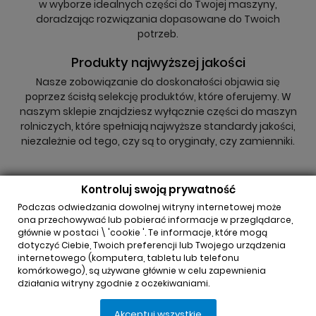
w wyborze idealnych części do Twojej maszyny,
doradzając rozwiązania dopasowane do Twoich
potrzeb.
Produkty najwyższej jakości
Nasze zobowiązanie do doskonałości objawia się
poprzez ścisłą selekcję produktów, które oferujemy. W
naszym sklepie znajdziesz wyłącznie części do maszyn
rolniczych, które spełniają najwyższe standardy jakości,
niezależnie od tego, czy są to oryginały, czy zamienniki.
Kontroluj swoją prywatność
Podczas odwiedzania dowolnej witryny internetowej może
ona przechowywać lub pobierać informacje w przeglądarce,
głównie w postaci \ 'cookie '. Te informacje, które mogą
INFORMACJA O SKLEPIE

dotyczyć Ciebie, Twoich preferencji lub Twojego urządzenia
internetowego (komputera, tabletu lub telefonu
komórkowego), są używane głównie w celu zapewnienia
REGULAMINY

działania witryny zgodnie z oczekiwaniami.
Akceptuj wszystkie