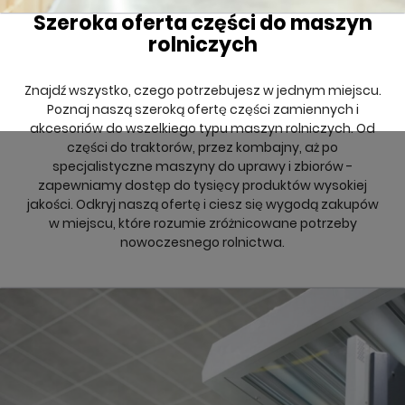
Szeroka oferta części do maszyn
rolniczych
Znajdź wszystko, czego potrzebujesz w jednym miejscu.
Poznaj naszą szeroką ofertę części zamiennych i
akcesoriów do wszelkiego typu maszyn rolniczych. Od
części do traktorów, przez kombajny, aż po
specjalistyczne maszyny do uprawy i zbiorów -
zapewniamy dostęp do tysięcy produktów wysokiej
jakości. Odkryj naszą ofertę i ciesz się wygodą zakupów
w miejscu, które rozumie zróżnicowane potrzeby
nowoczesnego rolnictwa.