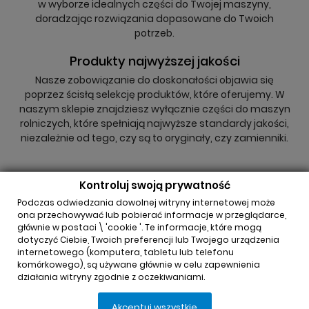
w wyborze idealnych części do Twojej maszyny,
doradzając rozwiązania dopasowane do Twoich
potrzeb.
Produkty najwyższej jakości
Nasze zobowiązanie do doskonałości objawia się
poprzez ścisłą selekcję produktów, które oferujemy. W
naszym sklepie znajdziesz wyłącznie części do maszyn
rolniczych, które spełniają najwyższe standardy jakości,
niezależnie od tego, czy są to oryginały, czy zamienniki.
Kontroluj swoją prywatność
Podczas odwiedzania dowolnej witryny internetowej może
ona przechowywać lub pobierać informacje w przeglądarce,
głównie w postaci \ 'cookie '. Te informacje, które mogą
INFORMACJA O SKLEPIE

dotyczyć Ciebie, Twoich preferencji lub Twojego urządzenia
internetowego (komputera, tabletu lub telefonu
komórkowego), są używane głównie w celu zapewnienia
REGULAMINY

działania witryny zgodnie z oczekiwaniami.
Akceptuj wszystkie