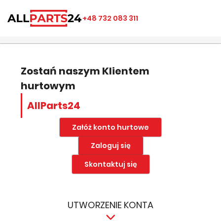
×
×
×
×
+48 732 083 311
((modalTitle))
Utwórz listę ulubionych
Zaloguj się
add_circle_outline
Nazwa listy ulubionych
((confirmMessage))
Musisz być zalogowany by zapisać produkty na swojej
liście życzeń.
Zostań naszym Klientem
hurtowym
((cancelText))
((modalDeleteText))
Anuluj
Zapisz
AllParts24
Anuluj
Zaloguj się
Załóż konto hurtowe
Zaloguj się
Skontaktuj się
UTWORZENIE KONTA