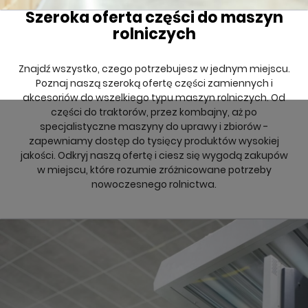
Szeroka oferta części do maszyn
rolniczych
Znajdź wszystko, czego potrzebujesz w jednym miejscu.
Poznaj naszą szeroką ofertę części zamiennych i
akcesoriów do wszelkiego typu maszyn rolniczych. Od
części do traktorów, przez kombajny, aż po
specjalistyczne maszyny do uprawy i zbiorów -
zapewniamy dostęp do tysięcy produktów wysokiej
jakości. Odkryj naszą ofertę i ciesz się wygodą zakupów
w miejscu, które rozumie zróżnicowane potrzeby
nowoczesnego rolnictwa.