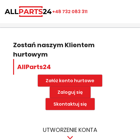
×
×
×
×
+48 732 083 311
((modalTitle))
Utwórz listę ulubionych
Zaloguj się
add_circle_outline
Nazwa listy ulubionych
((confirmMessage))
Musisz być zalogowany by zapisać produkty na swojej
liście życzeń.
Zostań naszym Klientem
hurtowym
((cancelText))
((modalDeleteText))
Anuluj
Zapisz
AllParts24
Anuluj
Zaloguj się
Załóż konto hurtowe
Zaloguj się
Skontaktuj się
UTWORZENIE KONTA