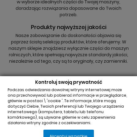
w wyborze idealnych części do Twojej maszyny,
doradzając rozwiązania dopasowane do Twoich
potrzeb.
Produkty najwyższej jakości
Nasze zobowiązanie do doskonałości objawia się
poprzez ścisłą selekcję produktów, które oferujemy. W
naszym sklepie znajdziesz wyłącznie części do maszyn
rolniczych, które spełniają najwyższe standardy jakości,
niezależnie od tego, czy są to oryginały, czy zamienniki.
Kontroluj swoją prywatność
Podczas odwiedzania dowolnej witryny internetowej może
ona przechowywać lub pobierać informacje w przeglądarce,
głównie w postaci \ 'cookie '. Te informacje, które mogą
INFORMACJA O SKLEPIE

dotyczyć Ciebie, Twoich preferencji lub Twojego urządzenia
internetowego (komputera, tabletu lub telefonu
komórkowego), są używane głównie w celu zapewnienia
REGULAMINY

działania witryny zgodnie z oczekiwaniami.
Akceptuj wszystkie