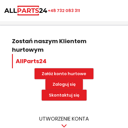
×
×
×
×
+48 732 083 311
((modalTitle))
Utwórz listę ulubionych
Zaloguj się
add_circle_outline
Nazwa listy ulubionych
((confirmMessage))
Musisz być zalogowany by zapisać produkty na swojej
liście życzeń.
Zostań naszym Klientem
hurtowym
((cancelText))
((modalDeleteText))
Anuluj
Zapisz
AllParts24
Anuluj
Zaloguj się
Załóż konto hurtowe
Zaloguj się
Skontaktuj się
UTWORZENIE KONTA