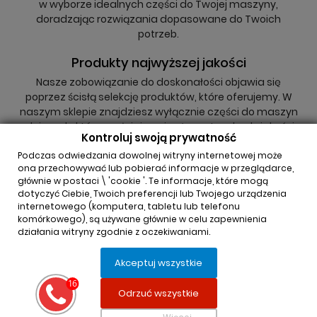
w wyborze idealnych części do Twojej maszyny,
doradzając rozwiązania dopasowane do Twoich
potrzeb.
Produkty najwyższej jakości
Nasze zobowiązanie do doskonałości objawia się
poprzez ścisłą selekcję produktów, które oferujemy. W
naszym sklepie znajdziesz wyłącznie części do maszyn
rolniczych, które spełniają najwyższe standardy jakości,
Kontroluj swoją prywatność
niezależnie od tego, czy są to oryginały, czy zamienniki.
Podczas odwiedzania dowolnej witryny internetowej może
ona przechowywać lub pobierać informacje w przeglądarce,
głównie w postaci \ 'cookie '. Te informacje, które mogą
dotyczyć Ciebie, Twoich preferencji lub Twojego urządzenia
internetowego (komputera, tabletu lub telefonu
komórkowego), są używane głównie w celu zapewnienia
działania witryny zgodnie z oczekiwaniami.
INFORMACJA O SKLEPIE

Akceptuj wszystkie
REGULAMINY

Odrzuć wszystkie