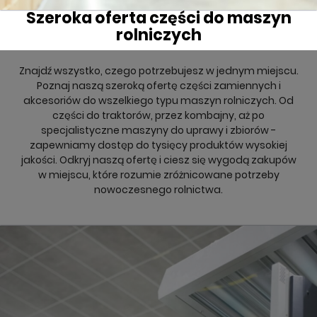
Szeroka oferta części do maszyn
rolniczych
Znajdź wszystko, czego potrzebujesz w jednym miejscu.
Poznaj naszą szeroką ofertę części zamiennych i
akcesoriów do wszelkiego typu maszyn rolniczych. Od
części do traktorów, przez kombajny, aż po
specjalistyczne maszyny do uprawy i zbiorów -
zapewniamy dostęp do tysięcy produktów wysokiej
jakości. Odkryj naszą ofertę i ciesz się wygodą zakupów
w miejscu, które rozumie zróżnicowane potrzeby
nowoczesnego rolnictwa.