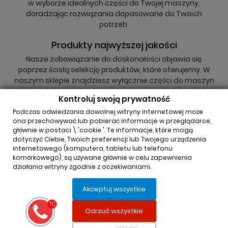
w wyborze idealnych części do Twojej maszyny,
doradzając rozwiązania dopasowane do Twoich
potrzeb.
Produkty najwyższej jakości
Nasze zobowiązanie do doskonałości objawia się
poprzez ścisłą selekcję produktów, które oferujemy. W
naszym sklepie znajdziesz wyłącznie części do maszyn
rolniczych, które spełniają najwyższe standardy jakości,
Kontroluj swoją prywatność
niezależnie od tego, czy są to oryginały, czy zamienniki.
Podczas odwiedzania dowolnej witryny internetowej może
ona przechowywać lub pobierać informacje w przeglądarce,
głównie w postaci \ 'cookie '. Te informacje, które mogą
dotyczyć Ciebie, Twoich preferencji lub Twojego urządzenia
internetowego (komputera, tabletu lub telefonu
komórkowego), są używane głównie w celu zapewnienia
działania witryny zgodnie z oczekiwaniami.
INFORMACJA O SKLEPIE

Akceptuj wszystkie
REGULAMINY

Odrzuć wszystkie