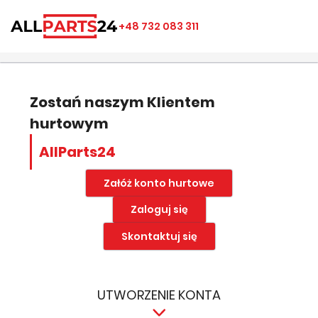
×
×
×
×
+48 732 083 311
((modalTitle))
Utwórz listę ulubionych
Zaloguj się
add_circle_outline
Nazwa listy ulubionych
((confirmMessage))
Musisz być zalogowany by zapisać produkty na swojej
liście życzeń.
Zostań naszym Klientem
hurtowym
((cancelText))
((modalDeleteText))
Anuluj
Zapisz
AllParts24
Anuluj
Zaloguj się
Załóż konto hurtowe
Zaloguj się
Skontaktuj się
UTWORZENIE KONTA