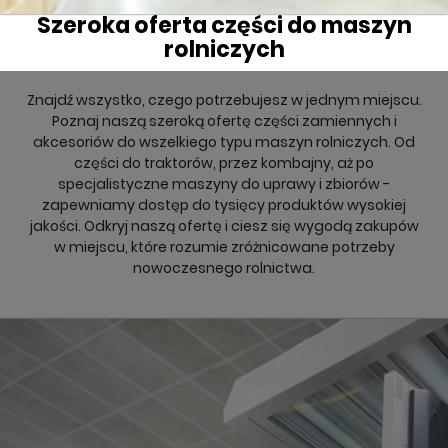
Szeroka oferta części do maszyn
rolniczych
Znajdź wszystko, czego potrzebujesz w jednym miejscu.
Poznaj naszą szeroką ofertę części zamiennych i
akcesoriów do wszelkiego typu maszyn rolniczych. Od
części do traktorów, przez kombajny, aż po
specjalistyczne maszyny do uprawy i zbiorów -
zapewniamy dostęp do tysięcy produktów wysokiej
jakości. Odkryj naszą ofertę i ciesz się wygodą zakupów
w miejscu, które rozumie zróżnicowane potrzeby
nowoczesnego rolnictwa.