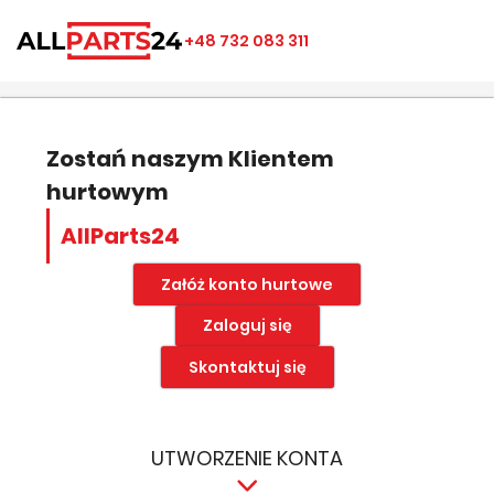
×
×
×
×
+48 732 083 311
((modalTitle))
Utwórz listę ulubionych
Zaloguj się
add_circle_outline
Nazwa listy ulubionych
((confirmMessage))
Musisz być zalogowany by zapisać produkty na swojej
liście życzeń.
Zostań naszym Klientem
hurtowym
((cancelText))
((modalDeleteText))
Anuluj
Zapisz
AllParts24
Anuluj
Zaloguj się
Załóż konto hurtowe
Zaloguj się
Skontaktuj się
UTWORZENIE KONTA