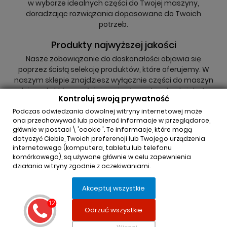
w wyborze idealnych części do Twojej maszyny,
doradzając rozwiązania dopasowane do Twoich
potrzeb.
Produkty najwyższej jakości
Nasze zobowiązanie do doskonałości objawia się
poprzez ścisłą selekcję produktów, które oferujemy. W
naszym sklepie znajdziesz wyłącznie części do maszyn
rolniczych, które spełniają najwyższe standardy jakości,
Kontroluj swoją prywatność
niezależnie od tego, czy są to oryginały, czy zamienniki.
Podczas odwiedzania dowolnej witryny internetowej może
ona przechowywać lub pobierać informacje w przeglądarce,
głównie w postaci \ 'cookie '. Te informacje, które mogą
dotyczyć Ciebie, Twoich preferencji lub Twojego urządzenia
internetowego (komputera, tabletu lub telefonu
komórkowego), są używane głównie w celu zapewnienia
działania witryny zgodnie z oczekiwaniami.
INFORMACJA O SKLEPIE

Akceptuj wszystkie
REGULAMINY

Odrzuć wszystkie