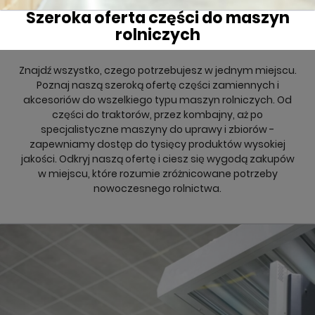
Szeroka oferta części do maszyn
rolniczych
Znajdź wszystko, czego potrzebujesz w jednym miejscu.
Poznaj naszą szeroką ofertę części zamiennych i
akcesoriów do wszelkiego typu maszyn rolniczych. Od
części do traktorów, przez kombajny, aż po
specjalistyczne maszyny do uprawy i zbiorów -
zapewniamy dostęp do tysięcy produktów wysokiej
jakości. Odkryj naszą ofertę i ciesz się wygodą zakupów
w miejscu, które rozumie zróżnicowane potrzeby
nowoczesnego rolnictwa.