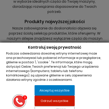
w wyborze idealnych części do Twojej maszyny,
doradzając rozwiązania dopasowane do Twoich
potrzeb.
Produkty najwyższej jakości
Nasze zobowiązanie do doskonałości objawia się
poprzez ścisłą selekcję produktów, które oferujemy. W
naszym sklepie znajdziesz wyłącznie części do maszyn
rolniczych, które spełniają najwyższe standardy jakości,
Kontroluj swoją prywatność
niezależnie od tego, czy są to oryginały, czy zamienniki.
Podczas odwiedzania dowolnej witryny internetowej może
ona przechowywać lub pobierać informacje w przeglądarce,
głównie w postaci \ 'cookie '. Te informacje, które mogą
dotyczyć Ciebie, Twoich preferencji lub Twojego urządzenia
internetowego (komputera, tabletu lub telefonu
komórkowego), są używane głównie w celu zapewnienia
działania witryny zgodnie z oczekiwaniami.
INFORMACJA O SKLEPIE

Akceptuj wszystkie
REGULAMINY

Odrzuć wszystkie