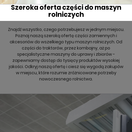
Szeroka oferta części do maszyn
rolniczych
Znajdź wszystko, czego potrzebujesz w jednym miejscu.
Poznaj naszą szeroką ofertę części zamiennych i
akcesoriów do wszelkiego typu maszyn rolniczych. Od
części do traktorów, przez kombajny, aż po
specjalistyczne maszyny do uprawy i zbiorów -
zapewniamy dostęp do tysięcy produktów wysokiej
jakości. Odkryj naszą ofertę i ciesz się wygodą zakupów
w miejscu, które rozumie zróżnicowane potrzeby
nowoczesnego rolnictwa.