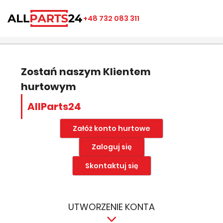
×
×
×
×
+48 732 083 311
((modalTitle))
Utwórz listę ulubionych
Zaloguj się
add_circle_outline
Nazwa listy ulubionych
((confirmMessage))
Musisz być zalogowany by zapisać produkty na swojej
liście życzeń.
Zostań naszym Klientem
hurtowym
((cancelText))
((modalDeleteText))
Anuluj
Zapisz
AllParts24
Anuluj
Zaloguj się
Załóż konto hurtowe
Zaloguj się
Skontaktuj się
UTWORZENIE KONTA