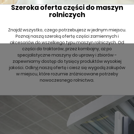
Szeroka oferta części do maszyn
rolniczych
Znajdź wszystko, czego potrzebujesz w jednym miejscu.
Poznaj naszą szeroką ofertę części zamiennych i
akcesoriów do wszelkiego typu maszyn rolniczych. Od
części do traktorów, przez kombajny, aż po
specjalistyczne maszyny do uprawy i zbiorów -
zapewniamy dostęp do tysięcy produktów wysokiej
jakości. Odkryj naszą ofertę i ciesz się wygodą zakupów
w miejscu, które rozumie zróżnicowane potrzeby
nowoczesnego rolnictwa.