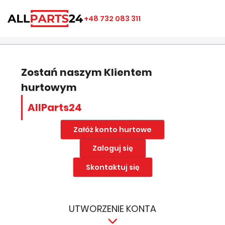
×
×
×
×
+48 732 083 311
((modalTitle))
Utwórz listę ulubionych
Zaloguj się
add_circle_outline
Nazwa listy ulubionych
((confirmMessage))
Musisz być zalogowany by zapisać produkty na swojej
liście życzeń.
Zostań naszym Klientem
hurtowym
((cancelText))
((modalDeleteText))
Anuluj
Zapisz
AllParts24
Anuluj
Zaloguj się
Załóż konto hurtowe
Zaloguj się
Skontaktuj się
UTWORZENIE KONTA