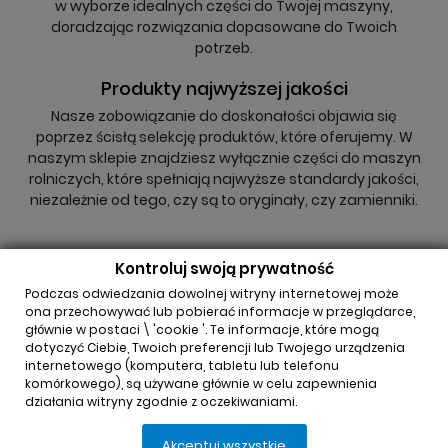
w wyborze idealnych części do Twojej maszyny,
doradzając rozwiązania dopasowane do Twoich
potrzeb.
Produkty najwyższej jakości
Nasze zobowiązanie do doskonałości objawia się
poprzez ścisłą selekcję produktów, które oferujemy. W
naszym sklepie znajdziesz wyłącznie części do maszyn
rolniczych, które spełniają najwyższe standardy jakości,
niezależnie od tego, czy są to oryginały, czy zamienniki.
Kontroluj swoją prywatność
Podczas odwiedzania dowolnej witryny internetowej może
ona przechowywać lub pobierać informacje w przeglądarce,
głównie w postaci \ 'cookie '. Te informacje, które mogą
INFORMACJA O SKLEPIE

dotyczyć Ciebie, Twoich preferencji lub Twojego urządzenia
internetowego (komputera, tabletu lub telefonu
komórkowego), są używane głównie w celu zapewnienia
REGULAMINY

działania witryny zgodnie z oczekiwaniami.
Akceptuj wszystkie