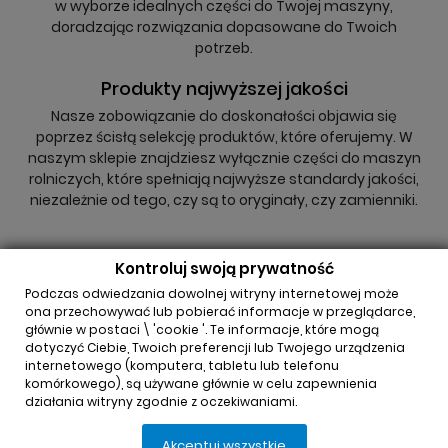
w wyborze idealnych części do Twojej maszyny,
doradzając rozwiązania dopasowane do Twoich
potrzeb.
Produkty najwyższej jakości
Nasze zobowiązanie do doskonałości objawia się
poprzez ścisłą selekcję produktów, które oferujemy. W
naszym sklepie znajdziesz wyłącznie części do maszyn
rolniczych, które spełniają najwyższe standardy jakości,
niezależnie od tego, czy są to oryginały, czy zamienniki.
Kontroluj swoją prywatność
Podczas odwiedzania dowolnej witryny internetowej może
ona przechowywać lub pobierać informacje w przeglądarce,
głównie w postaci \ 'cookie '. Te informacje, które mogą
INFORMACJA O SKLEPIE

dotyczyć Ciebie, Twoich preferencji lub Twojego urządzenia
internetowego (komputera, tabletu lub telefonu
komórkowego), są używane głównie w celu zapewnienia
REGULAMINY

działania witryny zgodnie z oczekiwaniami.
Akceptuj wszystkie