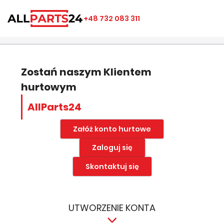
×
×
×
×
+48 732 083 311
((modalTitle))
Utwórz listę ulubionych
Zaloguj się
add_circle_outline
Nazwa listy ulubionych
((confirmMessage))
Musisz być zalogowany by zapisać produkty na swojej
liście życzeń.
Zostań naszym Klientem
hurtowym
((cancelText))
((modalDeleteText))
Anuluj
Zapisz
AllParts24
Anuluj
Zaloguj się
Załóż konto hurtowe
Zaloguj się
Skontaktuj się
UTWORZENIE KONTA