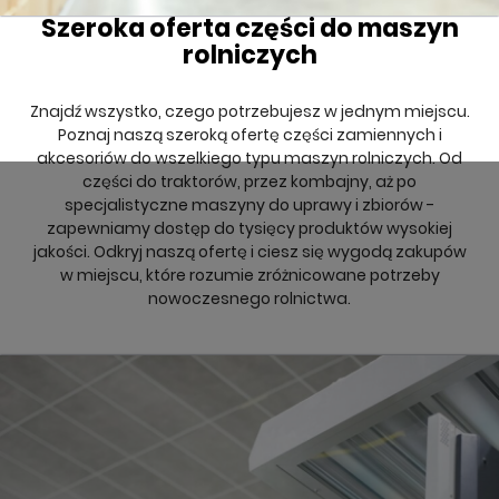
Szeroka oferta części do maszyn
rolniczych
Znajdź wszystko, czego potrzebujesz w jednym miejscu.
Poznaj naszą szeroką ofertę części zamiennych i
akcesoriów do wszelkiego typu maszyn rolniczych. Od
części do traktorów, przez kombajny, aż po
specjalistyczne maszyny do uprawy i zbiorów -
zapewniamy dostęp do tysięcy produktów wysokiej
jakości. Odkryj naszą ofertę i ciesz się wygodą zakupów
w miejscu, które rozumie zróżnicowane potrzeby
nowoczesnego rolnictwa.