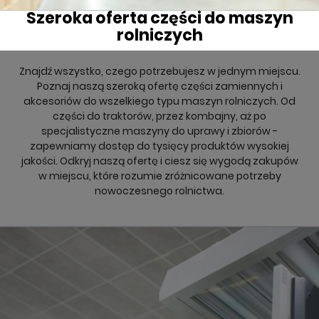
Szeroka oferta części do maszyn
rolniczych
Znajdź wszystko, czego potrzebujesz w jednym miejscu.
Poznaj naszą szeroką ofertę części zamiennych i
akcesoriów do wszelkiego typu maszyn rolniczych. Od
części do traktorów, przez kombajny, aż po
specjalistyczne maszyny do uprawy i zbiorów -
zapewniamy dostęp do tysięcy produktów wysokiej
jakości. Odkryj naszą ofertę i ciesz się wygodą zakupów
w miejscu, które rozumie zróżnicowane potrzeby
nowoczesnego rolnictwa.