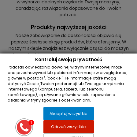
w wyborze idealnych części do Twojej maszyny,
doradzając rozwiązania dopasowane do Twoich
potrzeb.
Produkty najwyższej jakości
Nasze zobowiązanie do doskonałości objawia się
poprzez ścisłą selekcję produktów, które oferujemy. W
naszym sklepie znajdziesz wyłącznie części do maszyn
rolniczych, które spełniają najwyższe standardy jakości,
Kontroluj swoją prywatność
niezależnie od tego, czy są to oryginały, czy zamienniki.
Podczas odwiedzania dowolnej witryny internetowej może
ona przechowywać lub pobierać informacje w przeglądarce,
głównie w postaci \ 'cookie '. Te informacje, które mogą
dotyczyć Ciebie, Twoich preferencji lub Twojego urządzenia
internetowego (komputera, tabletu lub telefonu
komórkowego), są używane głównie w celu zapewnienia
działania witryny zgodnie z oczekiwaniami.
INFORMACJA O SKLEPIE

Akceptuj wszystkie
REGULAMINY

Odrzuć wszystkie