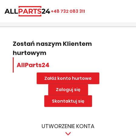
×
×
×
×
+48 732 083 311
((modalTitle))
Utwórz listę ulubionych
Zaloguj się
add_circle_outline
Nazwa listy ulubionych
((confirmMessage))
Musisz być zalogowany by zapisać produkty na swojej
liście życzeń.
Zostań naszym Klientem
hurtowym
((cancelText))
((modalDeleteText))
Anuluj
Zapisz
AllParts24
Anuluj
Zaloguj się
Załóż konto hurtowe
Zaloguj się
Skontaktuj się
UTWORZENIE KONTA