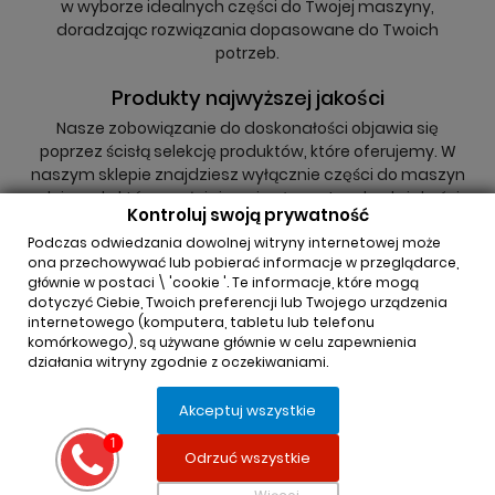
w wyborze idealnych części do Twojej maszyny,
doradzając rozwiązania dopasowane do Twoich
potrzeb.
Produkty najwyższej jakości
Nasze zobowiązanie do doskonałości objawia się
poprzez ścisłą selekcję produktów, które oferujemy. W
naszym sklepie znajdziesz wyłącznie części do maszyn
rolniczych, które spełniają najwyższe standardy jakości,
Kontroluj swoją prywatność
niezależnie od tego, czy są to oryginały, czy zamienniki.
Podczas odwiedzania dowolnej witryny internetowej może
ona przechowywać lub pobierać informacje w przeglądarce,
głównie w postaci \ 'cookie '. Te informacje, które mogą
dotyczyć Ciebie, Twoich preferencji lub Twojego urządzenia
internetowego (komputera, tabletu lub telefonu
komórkowego), są używane głównie w celu zapewnienia
działania witryny zgodnie z oczekiwaniami.
INFORMACJA O SKLEPIE

Akceptuj wszystkie
REGULAMINY

Odrzuć wszystkie