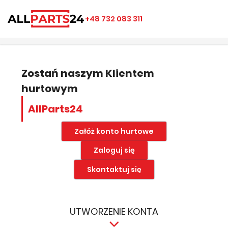
×
×
×
×
+48 732 083 311
((modalTitle))
Utwórz listę ulubionych
Zaloguj się
add_circle_outline
Nazwa listy ulubionych
((confirmMessage))
Musisz być zalogowany by zapisać produkty na swojej
liście życzeń.
Zostań naszym Klientem
hurtowym
((cancelText))
((modalDeleteText))
Anuluj
Zapisz
AllParts24
Anuluj
Zaloguj się
Załóż konto hurtowe
Zaloguj się
Skontaktuj się
UTWORZENIE KONTA