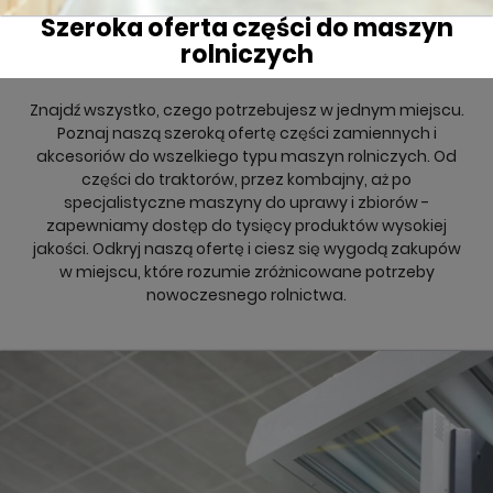
Szeroka oferta części do maszyn
rolniczych
Znajdź wszystko, czego potrzebujesz w jednym miejscu.
Poznaj naszą szeroką ofertę części zamiennych i
akcesoriów do wszelkiego typu maszyn rolniczych. Od
części do traktorów, przez kombajny, aż po
specjalistyczne maszyny do uprawy i zbiorów -
zapewniamy dostęp do tysięcy produktów wysokiej
jakości. Odkryj naszą ofertę i ciesz się wygodą zakupów
w miejscu, które rozumie zróżnicowane potrzeby
nowoczesnego rolnictwa.