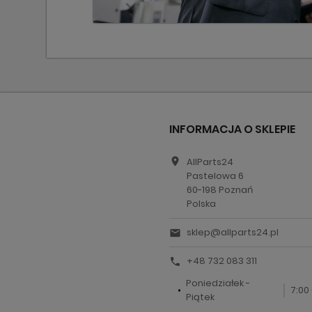
INFORMACJA O SKLEPIE
location_on
AllParts24
Pastelowa 6
60-198 Poznań
Polska
sklep@allparts24.pl
email
+48 732 083 311
call
Poniedziałek -
7:00 
Piątek