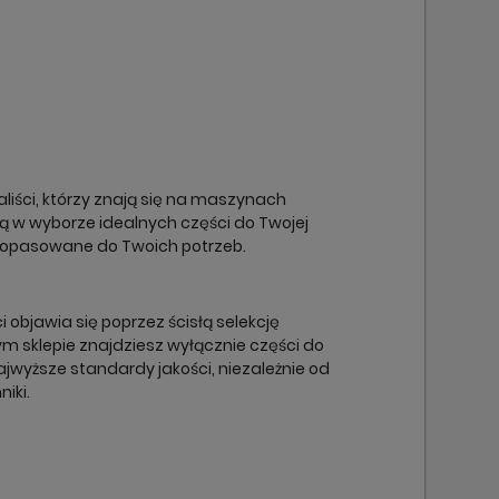
×
×
×
×
liści, którzy znają się na maszynach
cą w wyborze idealnych części do Twojej
dopasowane do Twoich potrzeb.
objawia się poprzez ścisłą selekcję
m sklepie znajdziesz wyłącznie części do
ajwyższe standardy jakości, niezależnie od
niki.