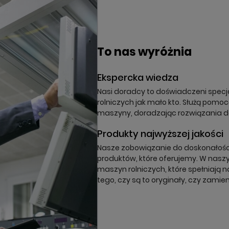
órz listę ulubionych
odalTitle))
oguj się
a listy ulubionych
To nas wyróżnia
nfirmMessage))
z być zalogowany by zapisać produkty na swojej liście życzeń.
Ekspercka wiedza
(cancelText))
nuluj
Zaloguj się
((modalDeleteText))
Nasi doradcy to doświadczeni specja
nuluj
Zapisz
rolniczych jak mało kto. Służą pomo
maszyny, doradzając rozwiązania 
Produkty najwyższej jakości
Nasze zobowiązanie do doskonałości 
produktów, które oferujemy. W naszy
maszyn rolniczych, które spełniają n
tego, czy są to oryginały, czy zamien