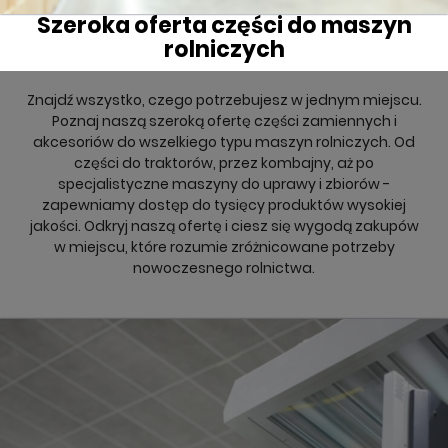
Szeroka oferta części do maszyn
rolniczych
Znajdź wszystko, czego potrzebujesz w jednym miejscu.
Poznaj naszą szeroką ofertę części zamiennych i
akcesoriów do wszelkiego typu maszyn rolniczych. Od
części do traktorów, przez kombajny, aż po
specjalistyczne maszyny do uprawy i zbiorów -
zapewniamy dostęp do tysięcy produktów wysokiej
jakości. Odkryj naszą ofertę i ciesz się wygodą zakupów
w miejscu, które rozumie zróżnicowane potrzeby
nowoczesnego rolnictwa.