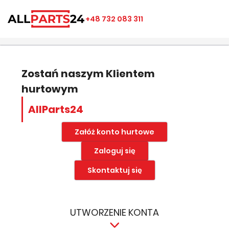
×
×
×
×
+48 732 083 311
((modalTitle))
Utwórz listę ulubionych
Zaloguj się
add_circle_outline
Nazwa listy ulubionych
((confirmMessage))
Musisz być zalogowany by zapisać produkty na swojej
liście życzeń.
Zostań naszym Klientem
hurtowym
((cancelText))
((modalDeleteText))
Anuluj
Zapisz
AllParts24
Anuluj
Zaloguj się
Załóż konto hurtowe
Zaloguj się
Skontaktuj się
UTWORZENIE KONTA