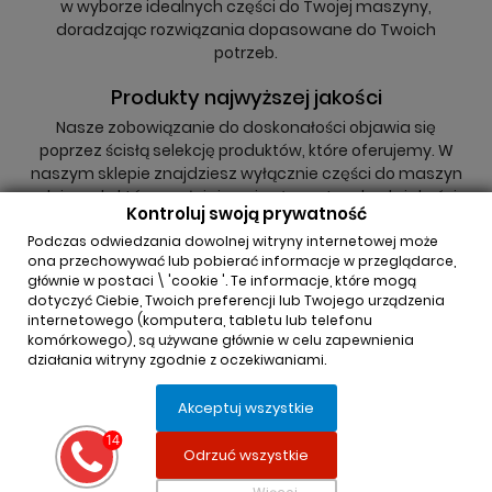
w wyborze idealnych części do Twojej maszyny,
doradzając rozwiązania dopasowane do Twoich
potrzeb.
Produkty najwyższej jakości
Nasze zobowiązanie do doskonałości objawia się
poprzez ścisłą selekcję produktów, które oferujemy. W
naszym sklepie znajdziesz wyłącznie części do maszyn
rolniczych, które spełniają najwyższe standardy jakości,
Kontroluj swoją prywatność
niezależnie od tego, czy są to oryginały, czy zamienniki.
Podczas odwiedzania dowolnej witryny internetowej może
ona przechowywać lub pobierać informacje w przeglądarce,
głównie w postaci \ 'cookie '. Te informacje, które mogą
dotyczyć Ciebie, Twoich preferencji lub Twojego urządzenia
internetowego (komputera, tabletu lub telefonu
komórkowego), są używane głównie w celu zapewnienia
działania witryny zgodnie z oczekiwaniami.
INFORMACJA O SKLEPIE

Akceptuj wszystkie
REGULAMINY

Odrzuć wszystkie